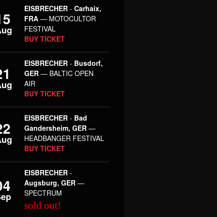
EISBRECHER
-
Carhaix,
15
FRA
— MOTOCULTOR
Aug
FESTIVAL
BUY TICKET
EISBRECHER
-
Busdorf,
21
GER
— BALTIC OPEN
Aug
AIR
BUY TICKET
EISBRECHER
-
Bad
22
Gandersheim, GER
—
Aug
HEADBANGER FESTIVAL
BUY TICKET
EISBRECHER
-
04
Augsburg, GER
—
SPECTRUM
Sep
sold out!