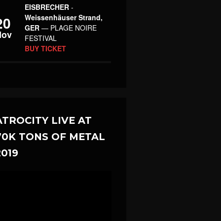
EISBRECHER
-
Weissenhäuser Strand,
20
GER
— PLAGE NOIRE
Nov
FESTIVAL
BUY TICKET
ATROCITY LIVE AT
70K TONS OF METAL
2019