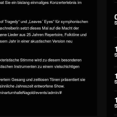
at Sie ein bislang einmaliges Konzerterlebnis im
e of Tragedy“ und „Leaves´ Eyes“ für symphonischen
chreiberin setzt dieses Mal auf die Macht der
ene Lieder aus 25 Jahren Repertoire, Folktöne und
sem Jahr in einer akustischen Version neu
rakteristische Stimme wird zu ­diesem besonderen
stischen Instrumenten zu einem vielschichtigen
rtem Gesang und zeitlosen Tönen präsentiert sie
besinnliche Jahreszeit entworfene Show.
inarturnhalleNagold/events/admin/#