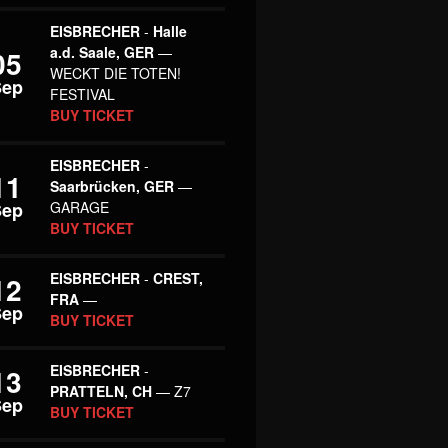
EISBRECHER
-
Halle
a.d. Saale, GER
—
05
WECKT DIE TOTEN!
Sep
FESTIVAL
BUY TICKET
EISBRECHER
-
11
Saarbrücken, GER
—
Sep
GARAGE
BUY TICKET
EISBRECHER
-
CREST,
12
FRA
—
Sep
BUY TICKET
EISBRECHER
-
13
PRATTELN, CH
— Z7
Sep
BUY TICKET