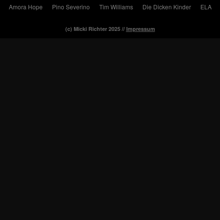
Amora Hope
Pino Severino
Tim Williams
Die Dicken Kinder
ELA
(c) Micki Richter 2025 //
Impressum