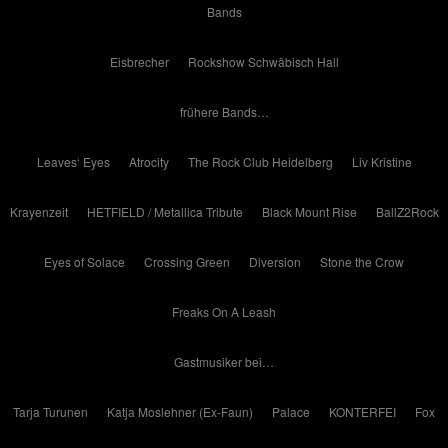
Bands
Eisbrecher
Rockshow Schwäbisch Hall
frühere Bands…
Leaves‘ Eyes
Atrocity
The Rock Club Heidelberg
Liv Kristine
Krayenzeit
HETFIELD / Metallica Tribute
Black Mount Rise
BallZ2Rock
Eyes of Solace
Crossing Green
Diversion
Stone the Crow
Freaks On A Leash
Gastmusiker bei…
Tarja Turunen
Katja Moslehner (Ex-Faun)
Palace
KONTERFEI
Fox