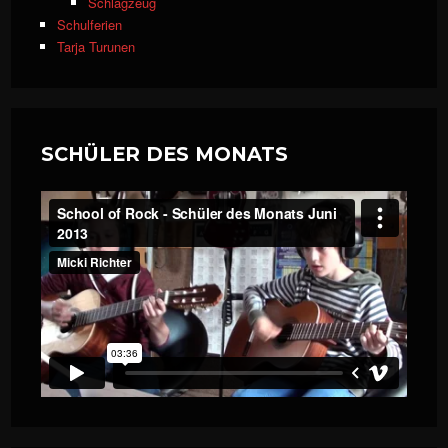
Schlagzeug
Schulferien
Tarja Turunen
SCHÜLER DES MONATS
School of Rock - Schüler des Monats Juni 2013
from
Micki
Richter
on
Vimeo
.