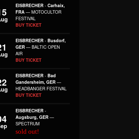
EISBRECHER
-
Carhaix,
15
FRA
— MOTOCULTOR
Aug
FESTIVAL
BUY TICKET
EISBRECHER
-
Busdorf,
21
GER
— BALTIC OPEN
Aug
AIR
BUY TICKET
EISBRECHER
-
Bad
22
Gandersheim, GER
—
Aug
HEADBANGER FESTIVAL
BUY TICKET
EISBRECHER
-
04
Augsburg, GER
—
SPECTRUM
Sep
sold out!