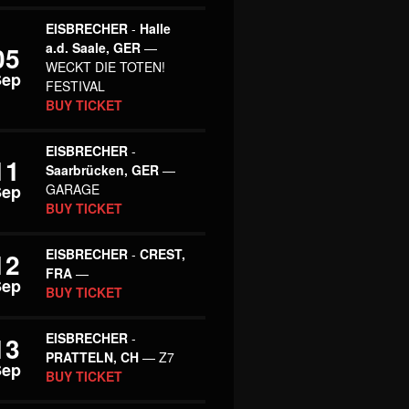
EISBRECHER
-
Halle
a.d. Saale, GER
—
05
WECKT DIE TOTEN!
Sep
FESTIVAL
BUY TICKET
EISBRECHER
-
11
Saarbrücken, GER
—
Sep
GARAGE
BUY TICKET
EISBRECHER
-
CREST,
12
FRA
—
Sep
BUY TICKET
EISBRECHER
-
13
PRATTELN, CH
— Z7
Sep
BUY TICKET