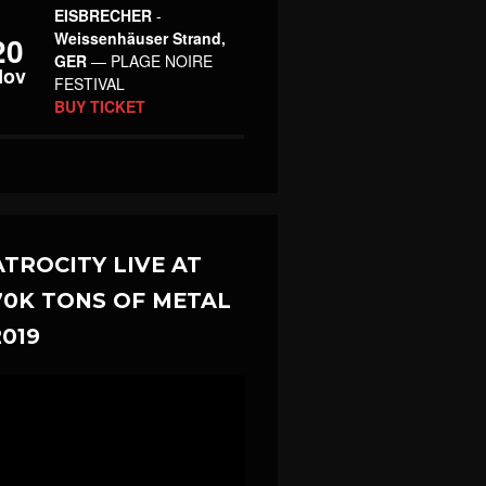
EISBRECHER
-
Weissenhäuser Strand,
20
GER
— PLAGE NOIRE
Nov
FESTIVAL
BUY TICKET
ATROCITY LIVE AT
70K TONS OF METAL
2019