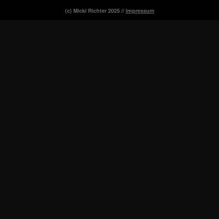
(c) Micki Richter 2025 //
Impressum