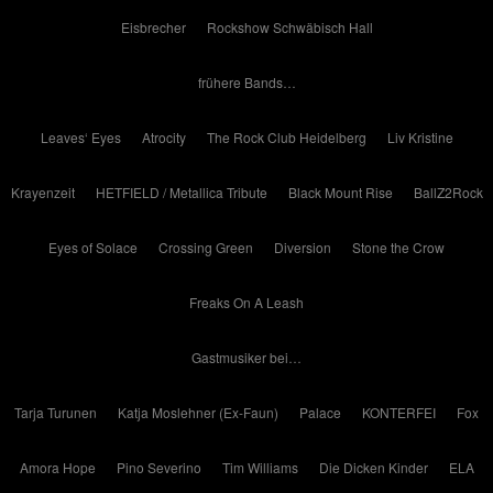
Eisbrecher
Rockshow Schwäbisch Hall
frühere Bands…
Leaves‘ Eyes
Atrocity
The Rock Club Heidelberg
Liv Kristine
Krayenzeit
HETFIELD / Metallica Tribute
Black Mount Rise
BallZ2Rock
Eyes of Solace
Crossing Green
Diversion
Stone the Crow
Freaks On A Leash
Gastmusiker bei…
Tarja Turunen
Katja Moslehner (Ex-Faun)
Palace
KONTERFEI
Fox
Amora Hope
Pino Severino
Tim Williams
Die Dicken Kinder
ELA