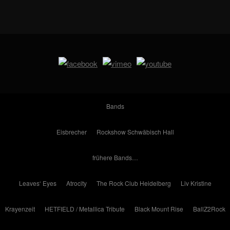
Bands
Eisbrecher
Rockshow Schwäbisch Hall
frühere Bands…
Leaves‘ Eyes
Atrocity
The Rock Club Heidelberg
Liv Kristine
Krayenzeit
HETFIELD / Metallica Tribute
Black Mount Rise
BallZ2Rock