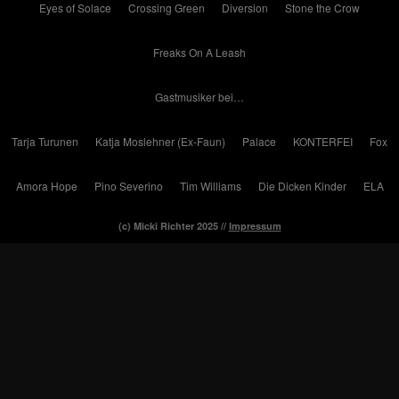
Eyes of Solace
Crossing Green
Diversion
Stone the Crow
Freaks On A Leash
Gastmusiker bei…
Tarja Turunen
Katja Moslehner (Ex-Faun)
Palace
KONTERFEI
Fox
Amora Hope
Pino Severino
Tim Williams
Die Dicken Kinder
ELA
(c) Micki Richter 2025 //
Impressum