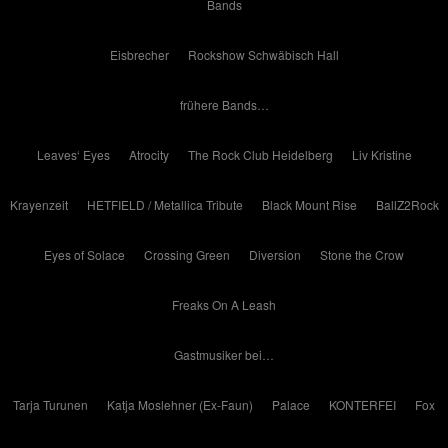
Bands
Eisbrecher
Rockshow Schwäbisch Hall
frühere Bands…
Leaves‘ Eyes
Atrocity
The Rock Club Heidelberg
Liv Kristine
Krayenzeit
HETFIELD / Metallica Tribute
Black Mount Rise
BallZ2Rock
Eyes of Solace
Crossing Green
Diversion
Stone the Crow
Freaks On A Leash
Gastmusiker bei…
Tarja Turunen
Katja Moslehner (Ex-Faun)
Palace
KONTERFEI
Fox