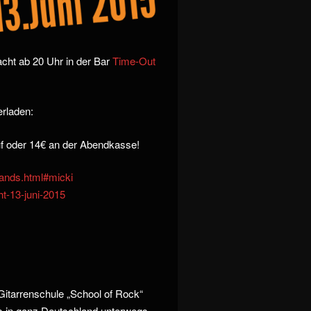
cht ab 20 Uhr in der Bar
Time-Out
rladen:
auf oder 14€ an der Abendkasse!
bands.html#micki
t-13-juni-2015
Gitarrenschule „School of Rock“
ds in ganz Deutschland unterwegs