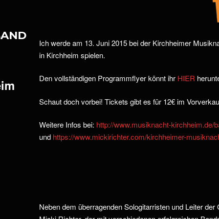
BAND
Ich werde am 13. Juni 2015 bei der Kirchheimer Musikna
in Kirchheim spielen.
Den vollständigen Programmflyer könnt ihr
HIER
herunte
eim
Schaut doch vorbei! Tickets gibt es für 12€ im Vorverk
Weitere Infos bei:
http://www.musiknacht-kirchheim.de/
und
https://www.mickirichter.com/kirchheimer-musiknach
Neben dem überragenden Sologitarristen und Leiter der 
Micki Richter, der mit verschiedenen erfolgreichen Ban