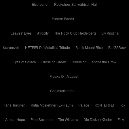
Eisbrecher
Rockshow Schwäbisch Hall
frühere Bands…
Leaves‘ Eyes
Atrocity
The Rock Club Heidelberg
Liv Kristine
Krayenzeit
HETFIELD / Metallica Tribute
Black Mount Rise
BallZ2Rock
Eyes of Solace
Crossing Green
Diversion
Stone the Crow
Freaks On A Leash
Gastmusiker bei…
Tarja Turunen
Katja Moslehner (Ex-Faun)
Palace
KONTERFEI
Fox
Amora Hope
Pino Severino
Tim Williams
Die Dicken Kinder
ELA