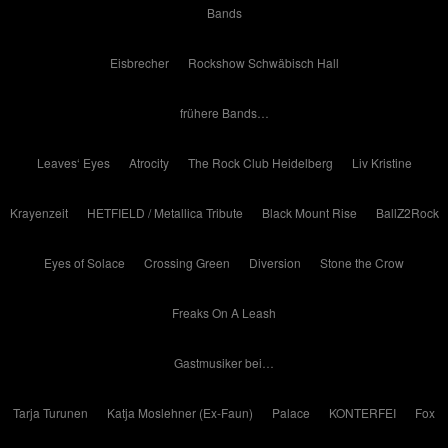
Bands
Eisbrecher
Rockshow Schwäbisch Hall
frühere Bands…
Leaves‘ Eyes
Atrocity
The Rock Club Heidelberg
Liv Kristine
Krayenzeit
HETFIELD / Metallica Tribute
Black Mount Rise
BallZ2Rock
Eyes of Solace
Crossing Green
Diversion
Stone the Crow
Freaks On A Leash
Gastmusiker bei…
Tarja Turunen
Katja Moslehner (Ex-Faun)
Palace
KONTERFEI
Fox