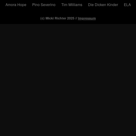
Amora Hope
Pino Severino
Tim Williams
Die Dicken Kinder
ELA
(c) Micki Richter 2025 //
Impressum