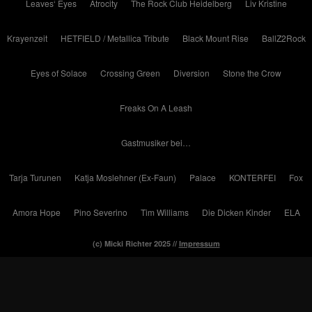
Leaves‘ Eyes
Atrocity
The Rock Club Heidelberg
Liv Kristine
Krayenzeit
HETFIELD / Metallica Tribute
Black Mount Rise
BallZ2Rock
Eyes of Solace
Crossing Green
Diversion
Stone the Crow
Freaks On A Leash
Gastmusiker bei…
Tarja Turunen
Katja Moslehner (Ex-Faun)
Palace
KONTERFEI
Fox
Amora Hope
Pino Severino
Tim Williams
Die Dicken Kinder
ELA
(c) Micki Richter 2025 //
Impressum