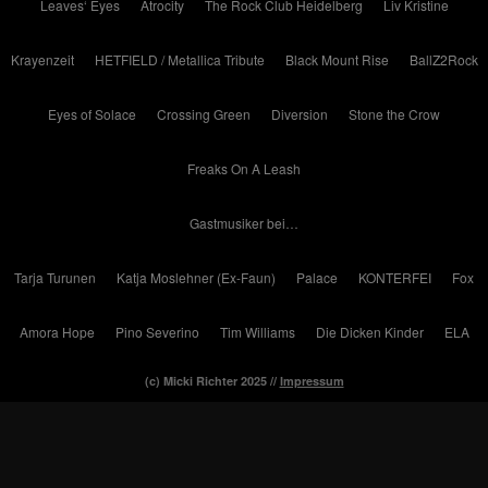
Leaves‘ Eyes
Atrocity
The Rock Club Heidelberg
Liv Kristine
Krayenzeit
HETFIELD / Metallica Tribute
Black Mount Rise
BallZ2Rock
Eyes of Solace
Crossing Green
Diversion
Stone the Crow
Freaks On A Leash
Gastmusiker bei…
Tarja Turunen
Katja Moslehner (Ex-Faun)
Palace
KONTERFEI
Fox
Amora Hope
Pino Severino
Tim Williams
Die Dicken Kinder
ELA
(c) Micki Richter 2025 //
Impressum