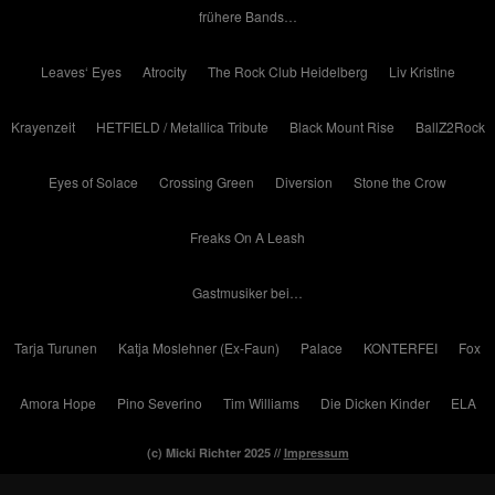
frühere Bands…
Leaves‘ Eyes
Atrocity
The Rock Club Heidelberg
Liv Kristine
Krayenzeit
HETFIELD / Metallica Tribute
Black Mount Rise
BallZ2Rock
Eyes of Solace
Crossing Green
Diversion
Stone the Crow
Freaks On A Leash
Gastmusiker bei…
Tarja Turunen
Katja Moslehner (Ex-Faun)
Palace
KONTERFEI
Fox
Amora Hope
Pino Severino
Tim Williams
Die Dicken Kinder
ELA
(c) Micki Richter 2025 //
Impressum