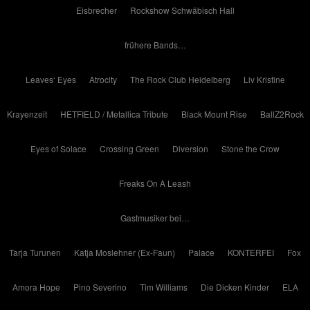
Eisbrecher
Rockshow Schwäbisch Hall
frühere Bands…
Leaves‘ Eyes
Atrocity
The Rock Club Heidelberg
Liv Kristine
Krayenzeit
HETFIELD / Metallica Tribute
Black Mount Rise
BallZ2Rock
Eyes of Solace
Crossing Green
Diversion
Stone the Crow
Freaks On A Leash
Gastmusiker bei…
Tarja Turunen
Katja Moslehner (Ex-Faun)
Palace
KONTERFEI
Fox
Amora Hope
Pino Severino
Tim Williams
Die Dicken Kinder
ELA